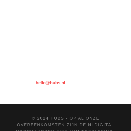
Waar uw data naartoe
wordt verzonden
Reacties van bezoekers kunnen worden gecontroleerd via
een geautomatiseerde spamdetectieservice.
Contact
Voor vragen over deze privacyverklaring kunt u contact
opnemen via:
hello@hubs.nl
© 2024 HUBS - OP AL ONZE
OVEREENKOMSTEN ZIJN DE
NLDIGITAL