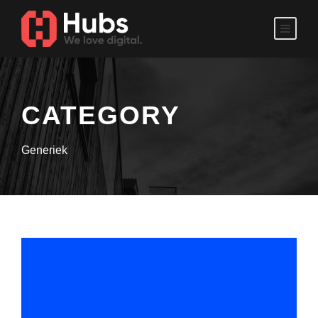
CATEGORY
Generiek